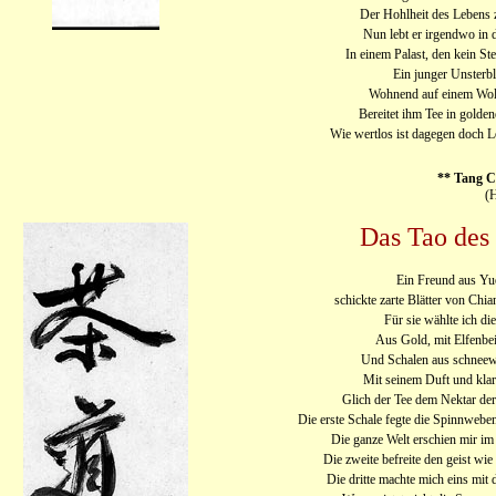
Der Hohlheit des Lebens z
Nun lebt er irgendwo in
In einem Palast, den kein Ste
Ein junger Unsterbl
Wohnend auf einem Wol
Bereitet ihm Tee in golde
Wie wertlos ist dagegen doch 
** Tang 
(H
Das Tao des
Ein Freund aus Y
schickte zarte Blätter von Ch
Für sie wählte ich di
Aus Gold, mit Elfenbei
Und Schalen aus schnee
Mit seinem Duft und kla
Glich der Tee dem Nektar der
Die erste Schale fegte die Spinnweb
Die ganze Welt erschien mir im
Die zweite befreite den geist wie
Die dritte machte mich eins mit 