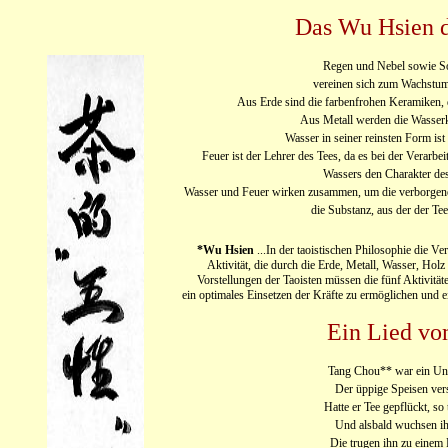
Das Wu Hsien d
Regen und Nebel sowie S
vereinen sich zum Wachstum 
Aus Erde sind die farbenfrohen Keramiken, 
Aus Metall werden die Wasserke
Wasser in seiner reinsten Form ist
Feuer ist der Lehrer des Tees, da es bei der Verarbe
Wassers den Charakter des
Wasser und Feuer wirken zusammen, um die verborgene K
die Substanz, aus der der Te
*Wu Hsien
...In der taoistischen Philosophie die Ve
Aktivität, die durch die Erde, Metall, Wasser, Ho
Vorstellungen der Taoisten müssen die fünf Aktivitä
ein optimales Einsetzen der Kräfte zu ermöglichen und
Ein Lied vo
Tang Chou** war ein Uns
Der üppige Speisen ver
Hatte er Tee gepflückt, so 
Und alsbald wuchsen ih
Die trugen ihn zu einem 